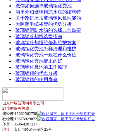
·
教你如何选择玻璃钢化粪池
·
简单介绍玻璃钢凉水塔的结构特
·
关于改进屋顶玻璃钢风机性能的
·
大跨距电缆桥架的优势分析
·
玻璃钢消防水箱的选择非常重要
·
玻璃钢冷却塔选型指南
·
玻璃钢冷却塔维修和维护方案
·
玻璃钢化粪池怎样清理和维护
·
玻璃钢化粪池一般在什么价位
·
玻璃钢化粪池哪里的好
·
玻璃钢化粪池的工作原理
·
玻璃钢罐的优点分析
·
玻璃钢罐的使用寿命
山东华瑞玻璃钢有限公司
24小时服务热线：
张经理 15662562758
杜经理 18678029022
传真：0536-4287227
地址：
安丘市经济开发区25号