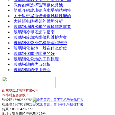
·
教你如何选择玻璃钢化粪池
·
简单介绍玻璃钢凉水塔的结构特
·
关于改进屋顶玻璃钢风机性能的
·
大跨距电缆桥架的优势分析
·
玻璃钢消防水箱的选择非常重要
·
玻璃钢冷却塔选型指南
·
玻璃钢冷却塔维修和维护方案
·
玻璃钢化粪池怎样清理和维护
·
玻璃钢化粪池一般在什么价位
·
玻璃钢化粪池哪里的好
·
玻璃钢化粪池的工作原理
·
玻璃钢罐的优点分析
·
玻璃钢罐的使用寿命
山东华瑞玻璃钢有限公司
24小时服务热线：
张经理 15662562758
杜经理 18678029022
传真：0536-4287227
地址：
安丘市经济开发区25号