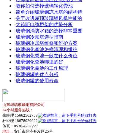
·
教你如何选择玻璃钢化粪池
·
简单介绍玻璃钢凉水塔的结构特
·
关于改进屋顶玻璃钢风机性能的
·
大跨距电缆桥架的优势分析
·
玻璃钢消防水箱的选择非常重要
·
玻璃钢冷却塔选型指南
·
玻璃钢冷却塔维修和维护方案
·
玻璃钢化粪池怎样清理和维护
·
玻璃钢化粪池一般在什么价位
·
玻璃钢化粪池哪里的好
·
玻璃钢化粪池的工作原理
·
玻璃钢罐的优点分析
·
玻璃钢罐的使用寿命
山东华瑞玻璃钢有限公司
24小时服务热线：
张经理 15662562758
杜经理 18678029022
传真：0536-4287227
地址：
安丘市经济开发区25号