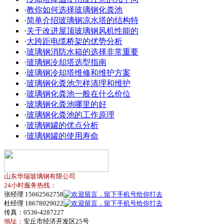
·
教你如何选择玻璃钢化粪池
·
简单介绍玻璃钢凉水塔的结构特
·
关于改进屋顶玻璃钢风机性能的
·
大跨距电缆桥架的优势分析
·
玻璃钢消防水箱的选择非常重要
·
玻璃钢冷却塔选型指南
·
玻璃钢冷却塔维修和维护方案
·
玻璃钢化粪池怎样清理和维护
·
玻璃钢化粪池一般在什么价位
·
玻璃钢化粪池哪里的好
·
玻璃钢化粪池的工作原理
·
玻璃钢罐的优点分析
·
玻璃钢罐的使用寿命
山东华瑞玻璃钢有限公司
24小时服务热线：
张经理 15662562758
杜经理 18678029022
传真：0536-4287227
地址：
安丘市经济开发区25号